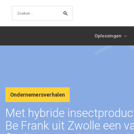
Oplossingen
Ondernemersverhalen
Met hybride insectproduc
Be Frank uit Zwolle een v