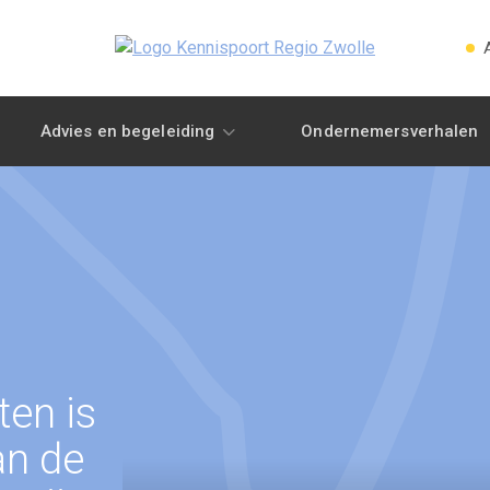
Advies en begeleiding
Ondernemersverhalen
ten is
an de