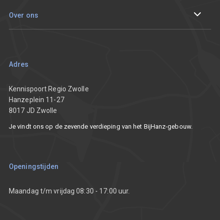
Sparren met een adviseur
Events en tracks
Over ons
Innoveren
Aan de slag met mijn vraagstuk
De Innovatieprijs van Regio Zwolle
Onze resultaten
Smart working
Ondernemersverhalen
Team
Adres
Nieuws
Partners
Kennispoort Regio Zwolle
Hanzeplein 11-27
8017 JD Zwolle
Vacatures
Je vindt ons op de zevende verdieping van het BijHanz-gebouw.
Communicatietoolkit
Openingstijden
Maandag t/m vrijdag 08:30 - 17:00 uur.