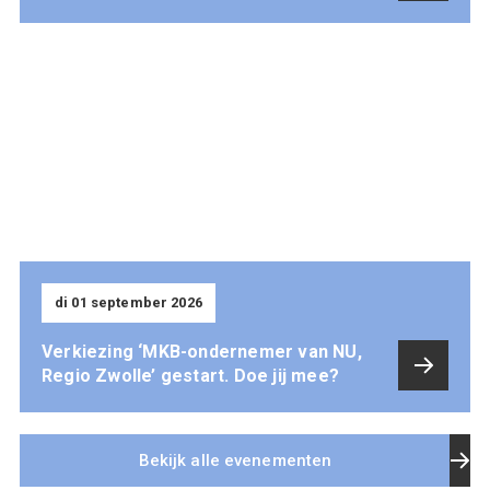
di 01 september 2026
Verkiezing ‘MKB-ondernemer van NU,
Regio Zwolle’ gestart. Doe jij mee?
Bekijk alle evenementen