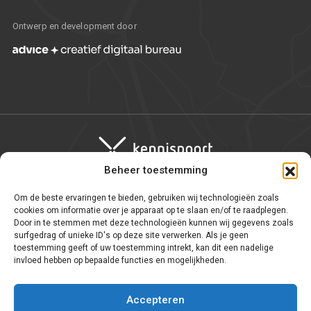
Ontwerp en development door
Beheer toestemming
Om de beste ervaringen te bieden, gebruiken wij technologieën zoals
Algemene voorwaarden
cookies om informatie over je apparaat op te slaan en/of te raadplegen.
Door in te stemmen met deze technologieën kunnen wij gegevens zoals
Privacy statement
surfgedrag of unieke ID's op deze site verwerken. Als je geen
toestemming geeft of uw toestemming intrekt, kan dit een nadelige
WNT
invloed hebben op bepaalde functies en mogelijkheden.
Cookie-instellingen
Accepteren