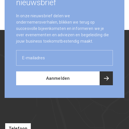
nieuwsbrief
In onze nieuwsbrief delen we
ondernemersverhalen, blikken we terug op
succesvolle bijeenkomsten en informeren we je
over evenementen en adviezen en begeleiding die
jouw business toekomstbestendig maakt.
E-
mailadres
Aanmelden
Telefoon