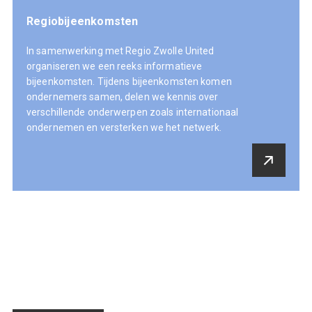
Regiobijeenkomsten
In samenwerking met Regio Zwolle United
organiseren we een reeks informatieve
bijeenkomsten. Tijdens bijeenkomsten komen
ondernemers samen, delen we kennis over
verschillende onderwerpen zoals internationaal
ondernemen en versterken we het netwerk.