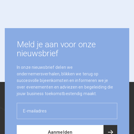
Meld je aan voor onze
nieuwsbrief
In onze nieuwsbrief delen we
ondernemersverhalen, blikken we terug op
succesvolle bijeenkomsten en informeren we je
over evenementen en adviezen en begeleiding die
jouw business toekomstbestendig maakt.
E-
mailadres
Aanmelden