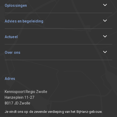
Oplossingen
Internationaliseren
Advies en begeleiding
Circulair en duurzaam ondernemen
Ik wil me aanmelden
Actueel
Digitaliseren
Sparren met een adviseur
Events en tracks
Over ons
Innoveren
Aan de slag met mijn vraagstuk
De Innovatieprijs van Regio Zwolle
Onze resultaten
Smart working
Ondernemersverhalen
Team
Adres
Nieuws
Partners
Kennispoort Regio Zwolle
Hanzeplein 11-27
8017 JD Zwolle
Vacatures
Je vindt ons op de zevende verdieping van het BijHanz-gebouw.