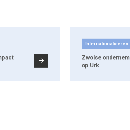
Internationaliseren
mpact
Zwolse onderneme
op Urk