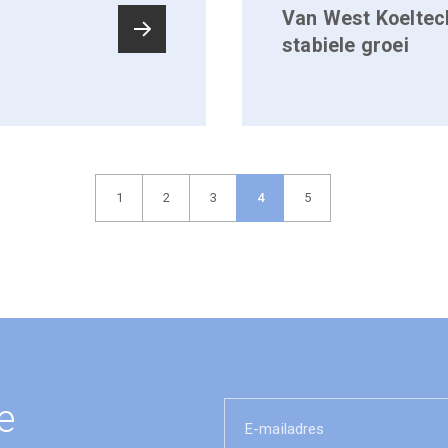
Van West Koeltech
stabiele groei
1
2
3
4
5
e
E-
mailadres