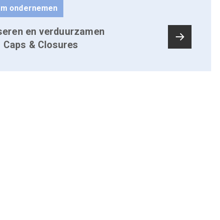
aam ondernemen
liseren en verduurzamen
s Caps & Closures