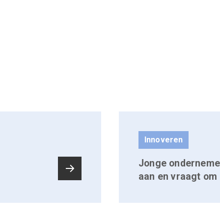
Innoveren
Jonge ondernemer
g
aan en vraagt om 