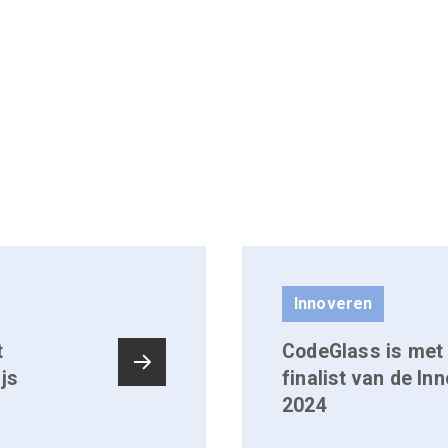
Innoveren
t
CodeGlass is met
js
finalist van de In
2024