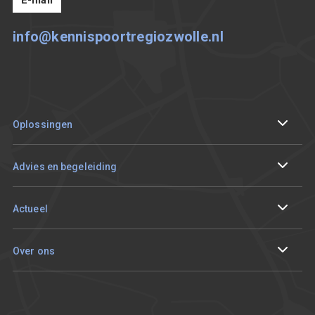
info@kennispoortregiozwolle.nl
Oplossingen
Internationaliseren
Advies en begeleiding
Circulair en duurzaam ondernemen
Ik wil me aanmelden
Actueel
Digitaliseren
Sparren met een adviseur
Events en tracks
Over ons
Innoveren
Aan de slag met mijn vraagstuk
De Innovatieprijs van Regio Zwolle
Onze resultaten
Smart working
Ondernemersverhalen