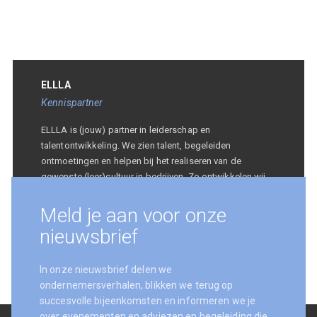
ELLLA
Kennispartner
ELLLA is (jouw) partner in leiderschap en
talentontwikkeling. We zien talent, begeleiden
ontmoetingen en helpen bij het realiseren van de
gewenste (leer)cultuur in bedrijven. Zo ontwikkelen wij
mens én organisatie.
Meld je aan voor onze
nieuwsbrief
In onze nieuwsbrief delen we
ondernemersverhalen, blikken we terug op
succesvolle bijeenkomsten en informeren we je
over evenementen en adviezen en begeleiding die