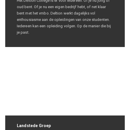
Het Deltion College is er voor iedereen. Of je nu jong of
oud bent. Of je nu een eigen bedrijf hebt, of net klaar
bent met het vmbo. Deltion werkt dagelijks vol
enthousiasme aan de opleidingen van onze studenten.
Iedereen kan een opleiding volgen. Op de manier die bij
je past.
Landstede Groep