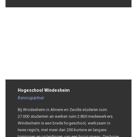
Hogeschool Windesheim
Kennispartner
Bij Windesheim in Almere en Zwolle studeren ruim
27.000 studenten en werken ruim 2.800 medewerkers.
Windesheim is een brede hogeschool, werkzaam in
twee regio's, met meer dan 200 kortere en langere
trainingen en opleidingen van een hoog niveau. Die hoge