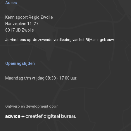
Team
Adres
Nieuws
Partners
Kennispoort Regio Zwolle
Hanzeplein 11-27
8017 JD Zwolle
Vacatures
Je vindt ons op de zevende verdieping van het BijHanz-gebouw.
Communicatietoolkit
Openingstijden
Maandag t/m vrijdag 08:30 - 17:00 uur.
Ontwerp en development door