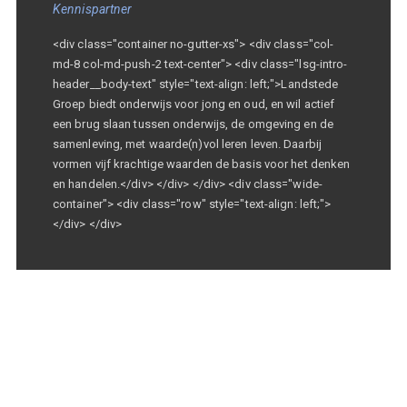
Kennispartner
<div class="container no-gutter-xs"> <div class="col-
md-8 col-md-push-2 text-center"> <div class="lsg-intro-
header__body-text" style="text-align: left;">Landstede
Groep biedt onderwijs voor jong en oud, en wil actief
een brug slaan tussen onderwijs, de omgeving en de
samenleving, met waarde(n)vol leren leven. Daarbij
vormen vijf krachtige waarden de basis voor het denken
en handelen.</div> </div> </div> <div class="wide-
container"> <div class="row" style="text-align: left;">
</div> </div>