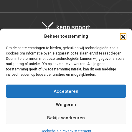
Beheer toestemming
Om de beste ervaringen te bieden, gebruiken wij technologieën zoals
Algemene voorwaarden
cookies om informatie over je apparaat op te slaan en/of te raadplegen.
Door in te stemmen met deze technologieën kunnen wij gegevens zoals
Privacy statement
surfgedrag of unieke ID's op deze site verwerken. Als je geen
toestemming geeft of uw toestemming intrekt, kan dit een nadelige
WNT
invloed hebben op bepaalde functies en mogelijkheden.
Cookie-instellingen
Accepteren
Weigeren
Bekijk voorkeuren
Home
Kennispartner
Cookiebeleid
Privacy statement