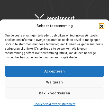
Beheer toestemming
Om de beste ervaringen te bieden, gebruiken wij technologieën zoals
Algemene voorwaarden
cookies om informatie over je apparaat op te slaan en/of te raadplegen.
Door in te stemmen met deze technologieën kunnen wij gegevens zoals
Privacy statement
surfgedrag of unieke ID's op deze site verwerken. Als je geen
toestemming geeft of uw toestemming intrekt, kan dit een nadelige
WNT
invloed hebben op bepaalde functies en mogelijkheden.
Cookie-instellingen
Accepteren
Weigeren
Bekijk voorkeuren
Home
Partners
Raeth
Cookiebeleid
Privacy statement