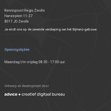
Nieuws
Partners
Kennispoort Regio Zwolle
Hanzeplein 11-27
8017 JD Zwolle
Vacatures
Je vindt ons op de zevende verdieping van het BijHanz-gebouw.
Communicatietoolkit
Openingstijden
Maandag t/m vrijdag 08:30 - 17:00 uur.
Ontwerp en development door