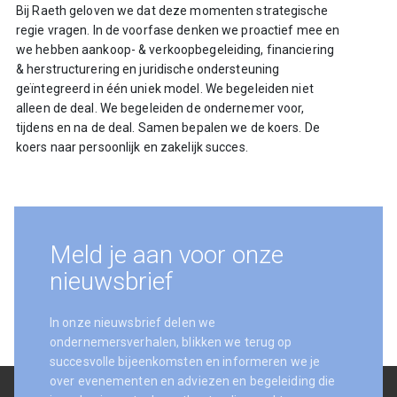
Bij Raeth geloven we dat deze momenten strategische
regie vragen. In de voorfase denken we proactief mee en
we hebben aankoop- & verkoopbegeleiding, financiering
& herstructurering en juridische ondersteuning
geïntegreerd in één uniek model. We begeleiden niet
alleen de deal. We begeleiden de ondernemer voor,
tijdens en na de deal. Samen bepalen we de koers. De
koers naar persoonlijk en zakelijk succes.
Meld je aan voor onze
nieuwsbrief
In onze nieuwsbrief delen we
ondernemersverhalen, blikken we terug op
succesvolle bijeenkomsten en informeren we je
over evenementen en adviezen en begeleiding die