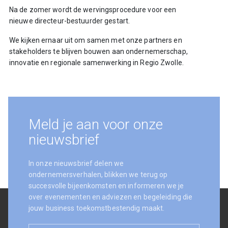
Na de zomer wordt de wervingsprocedure voor een
nieuwe directeur-bestuurder gestart.
We kijken ernaar uit om samen met onze partners en
stakeholders te blijven bouwen aan ondernemerschap,
innovatie en regionale samenwerking in Regio Zwolle.
Meld je aan voor onze
nieuwsbrief
In onze nieuwsbrief delen we
ondernemersverhalen, blikken we terug op
succesvolle bijeenkomsten en informeren we je
over evenementen en adviezen en begeleiding die
jouw business toekomstbestendig maakt.