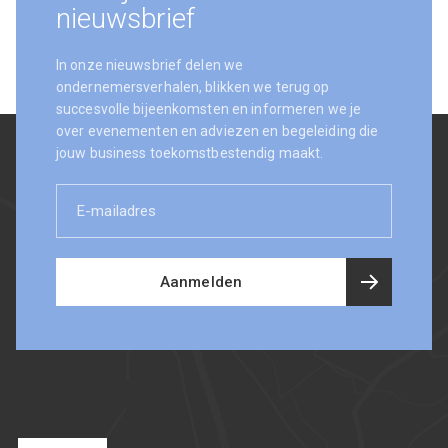
nieuwsbrief
In onze nieuwsbrief delen we
ondernemersverhalen, blikken we terug op
succesvolle bijeenkomsten en informeren we je
over evenementen en adviezen en begeleiding die
jouw business toekomstbestendig maakt.
E-
mailadres
Aanmelden