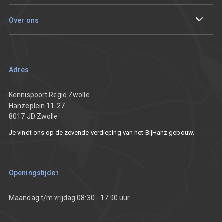
Digitaliseren
Sparren met een adviseur
Events en tracks
Over ons
Innoveren
Aan de slag met mijn vraagstuk
De Innovatieprijs van Regio Zwolle
Onze resultaten
Smart working
Ondernemersverhalen
Team
Adres
Nieuws
Partners
Kennispoort Regio Zwolle
Hanzeplein 11-27
8017 JD Zwolle
Vacatures
Je vindt ons op de zevende verdieping van het BijHanz-gebouw.
Communicatietoolkit
Openingstijden
Maandag t/m vrijdag 08:30 - 17:00 uur.