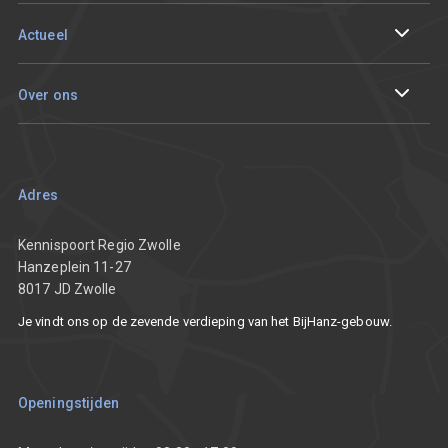
Circulair en duurzaam ondernemen
Ik wil me aanmelden
Actueel
Digitaliseren
Sparren met een adviseur
Events en tracks
Over ons
Innoveren
Aan de slag met mijn vraagstuk
De Innovatieprijs van Regio Zwolle
Onze resultaten
Smart working
Ondernemersverhalen
Team
Adres
Nieuws
Partners
Kennispoort Regio Zwolle
Hanzeplein 11-27
8017 JD Zwolle
Vacatures
Je vindt ons op de zevende verdieping van het BijHanz-gebouw.
Communicatietoolkit
Openingstijden