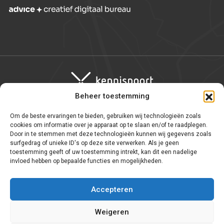
Beheer toestemming
Om de beste ervaringen te bieden, gebruiken wij technologieën zoals
Algemene voorwaarden
cookies om informatie over je apparaat op te slaan en/of te raadplegen.
Door in te stemmen met deze technologieën kunnen wij gegevens zoals
Privacy statement
surfgedrag of unieke ID's op deze site verwerken. Als je geen
toestemming geeft of uw toestemming intrekt, kan dit een nadelige
WNT
invloed hebben op bepaalde functies en mogelijkheden.
Cookie-instellingen
Accepteren
Weigeren