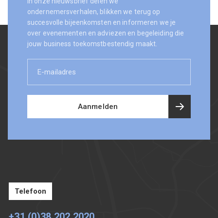
In onze nieuwsbrief delen we
ondernemersverhalen, blikken we terug op
succesvolle bijeenkomsten en informeren we je
over evenementen en adviezen en begeleiding die
jouw business toekomstbestendig maakt.
E-
mailadres
Aanmelden
Telefoon
+31 (0)38 202 2020