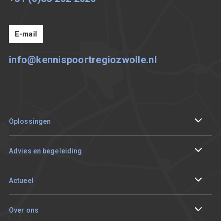
E-mail
info@kennispoortregiozwolle.nl
Oplossingen
Internationaliseren
Advies en begeleiding
Circulair en duurzaam ondernemen
Ik wil me aanmelden
Actueel
Digitaliseren
Sparren met een adviseur
Events en tracks
Over ons
Innoveren