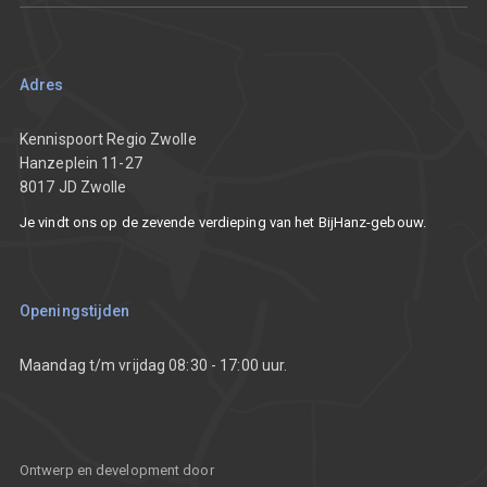
Aan de slag met mijn vraagstuk
De Innovatieprijs van Regio Zwolle
Onze resultaten
Smart working
Ondernemersverhalen
Team
Adres
Nieuws
Partners
Kennispoort Regio Zwolle
Hanzeplein 11-27
8017 JD Zwolle
Vacatures
Je vindt ons op de zevende verdieping van het BijHanz-gebouw.
Communicatietoolkit
Openingstijden
Maandag t/m vrijdag 08:30 - 17:00 uur.
Ontwerp en development door